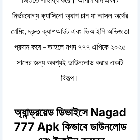
জিততে সাহায্য করে। আপনি যদি একটি
নির্ভরযোগ্য ক্যাসিনো অ্যাপ চান যা আসল অর্থের
গেমিং, দ্রুত ক্যাশআউট এবং ভিআইপি অভিজ্ঞতা
প্রদান করে – তাহলে নগদ ৭৭৭ এপিকে ২০২৫
সালের জন্য অবশ্যই ডাউনলোড করার একটি
বিকল্প।
অ্যান্ড্রয়েড ডিভাইসে Nagad
777 Apk কিভাবে ডাউনলোড