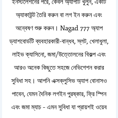
ইনস্টলেশনের পরে, কেবল অ্যাপটি খুলুন, একটি
অ্যাকাউন্ট তৈরি করুন বা লগ ইন করুন এবং
অন্বেষণ শুরু করুন। Nagad 777 অ্যাপ
ড্যাশবোর্ডটি ব্যবহারকারী-বান্ধব, স্লট, খেলাধুলা,
লাইভ ক্যাসিনো, জমা/উত্তোলনের বিকল্প এবং
আরও অনেক কিছুতে সহজে নেভিগেশন করার
সুবিধা সহ। আপনি এক্সক্লুসিভ অ্যাপ বোনাসও
পাবেন, যেমন দৈনিক লগইন পুরষ্কার, ফ্রি স্পিন
এবং জমা ম্যাচ – এমন সুবিধা যা প্রায়শই ওয়েব