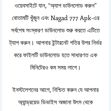
ওয়েবসাইটে যান, “অ্যাপ ডাউনলোড করুন”
বোতামটি খুঁজুন এবং Nagad 777 Apk-এর
সর্বশেষ সংস্করণ ডাউনলোড শুরু করতে এটিতে
ট্যাপ করুন। আপনার ইন্টারনেট গতির উপর নির্ভর
করে ফাইলটি ডাউনলোড হতে সাধারণত এক
মিনিটেরও কম সময় লাগে।
ইনস্টলেশনের আগে, নিশ্চিত করুন যে আপনার
অ্যান্ড্রয়েড ডিভাইস অজানা উৎস থেকে