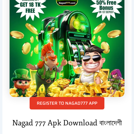
REGISTER TO NAGAD777 APP
Nagad 777 Apk Download বাংলাদেশী