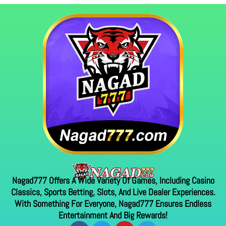
Nagad777 Offers A Wide Variety Of Games, Including Casino
Classics, Sports Betting, Slots, And Live Dealer Experiences.
With Something For Everyone, Nagad777 Ensures Endless
Entertainment And Big Rewards!
F
T
Y
T