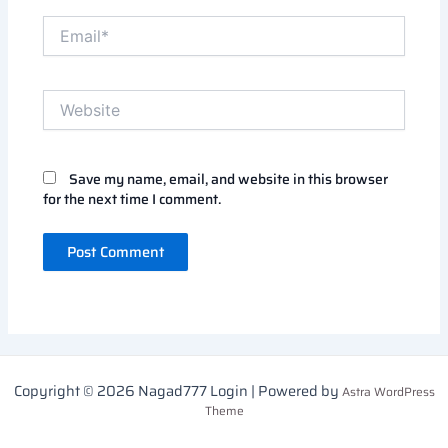
Email*
Website
Save my name, email, and website in this browser
for the next time I comment.
Copyright © 2026 Nagad777 Login | Powered by
Astra WordPress
Theme