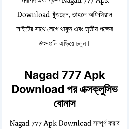
নিরাপদ এবং দ্রুত Nagad 777 Apk
Download খুঁজছেন, তাহলে অফিসিয়াল
সাইটের সাথে লেগে থাকুন এবং তৃতীয় পক্ষের
উৎসগুলি এড়িয়ে চলুন।
Nagad 777 Apk
Download পর এক্সক্লুসিভ
বোনাস
Nagad 777 Apk Download সম্পূর্ণ করার