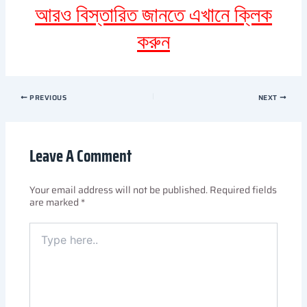
আরও বিস্তারিত জানতে এখানে ক্লিক
করুন
PREVIOUS
NEXT
Leave A Comment
Your email address will not be published.
Required fields
are marked
*
Type
here..