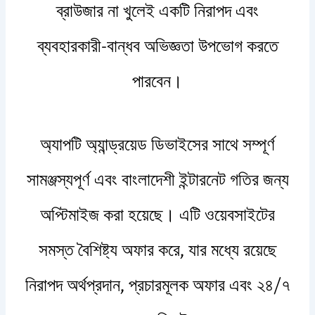
ব্রাউজার না খুলেই একটি নিরাপদ এবং
ব্যবহারকারী-বান্ধব অভিজ্ঞতা উপভোগ করতে
পারবেন।
অ্যাপটি অ্যান্ড্রয়েড ডিভাইসের সাথে সম্পূর্ণ
সামঞ্জস্যপূর্ণ এবং বাংলাদেশী ইন্টারনেট গতির জন্য
অপ্টিমাইজ করা হয়েছে। এটি ওয়েবসাইটের
সমস্ত বৈশিষ্ট্য অফার করে, যার মধ্যে রয়েছে
নিরাপদ অর্থপ্রদান, প্রচারমূলক অফার এবং ২৪/৭