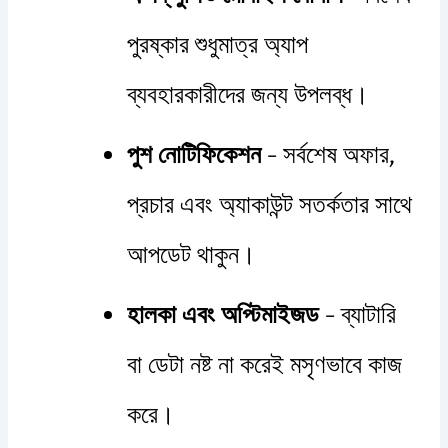
পুরষ্কার শুধুমাত্র অ্যাপ
ব্যবহারকারীদের জন্য উপলব্ধ।
পুশ নোটিফিকেশন
– সর্বশেষ অফার,
প্রচার এবং অ্যাকাউন্ট সতর্কতার সাথে
আপডেট থাকুন।
হালকা এবং অপ্টিমাইজড
– ব্যাটারি
বা ডেটা নষ্ট না করেই মসৃণভাবে কাজ
করে।