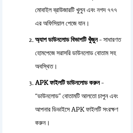
মোবাইল ব্রাউজারটি খুলুন এবং নগদ ৭৭৭
এর অফিসিয়াল পেজে যান।
অ্যাপ ডাউনলোড বিভাগটি খুঁজুন
– সাধারণত
হোমপেজে সরাসরি ডাউনলোড বোতাম সহ
অবস্থিত।
APK ফাইলটি ডাউনলোড করুন
–
“ডাউনলোড” বোতামটি আলতো চাপুন এবং
আপনার ডিভাইসে APK ফাইলটি সংরক্ষণ
করুন।